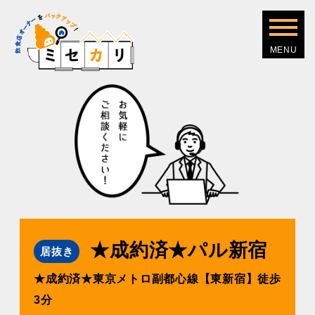
★成約済★パル新宿
居抜き
★成約済★東京メトロ副都⼼線【東新宿】徒歩
3分