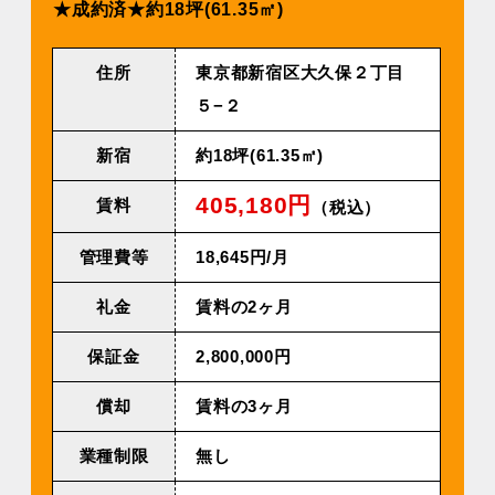
★成約済★約18坪(61.35㎡)
住所
東京都新宿区大久保２丁目
５−２
新宿
約18坪(61.35㎡)
405,180円
賃料
（税込）
管理費等
18,645円/⽉
礼金
賃料の2ヶ月
保証金
2,800,000円
償却
賃料の3ヶ月
業種制限
無し