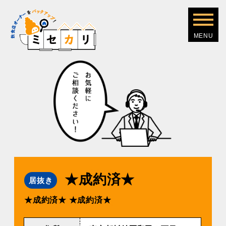
★成約済★
居抜き
★成約済★
★成約済★