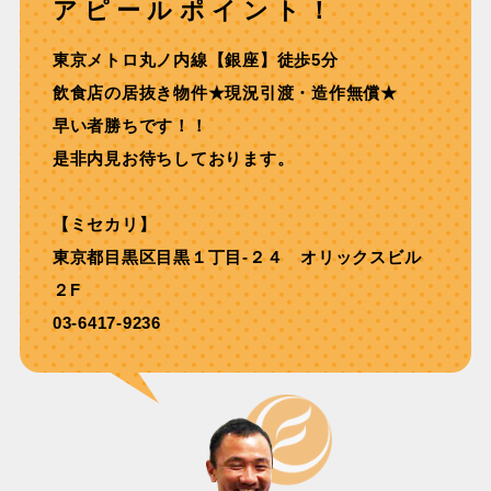
アピールポイント！
東京メトロ丸ノ内線【銀座】徒歩5分
飲⾷店の居抜き物件★現況引渡・造作無償★
早い者勝ちです！！
是非内見お待ちしております。
【ミセカリ】
東京都目黒区目黒１丁目-２４ オリックスビル
２F
03-6417-9236