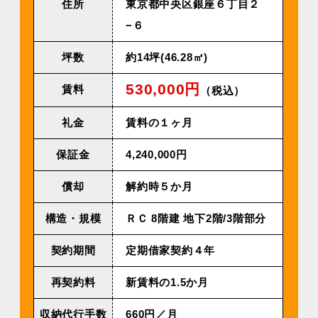
住所
東京都中央区銀座６丁目２
−６
坪数
約14坪(46.28㎡)
530,000円
賃料
（税込）
礼金
賃料の１ヶ月
保証金
4,240,000円
償却
解約時５か月
構造・規模
ＲＣ 8階建 地下2階/3階部分
契約期間
定期借家契約４年
再契約料
新賃料の1.5か月
収納代行手数
660円／⽉