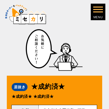
★成約済★
居抜き
★成約済★
★成約済★