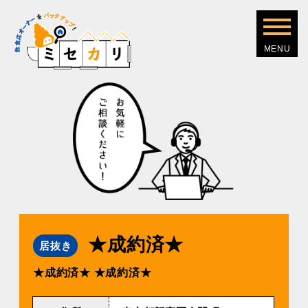
★成約済★
居抜き
★成約済★
★成約済★