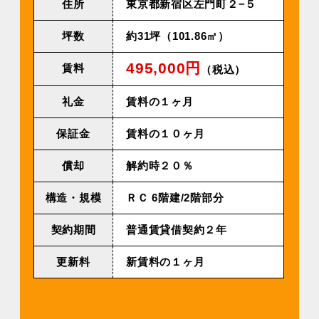
住所
東京都新宿区左門町２−５
坪数
約31坪（101.86㎡）
495,000円
賃料
（税込）
礼金
賃料の１ヶ月
保証金
賃料の１０ヶ月
償却
解約時２０％
構造・規模
ＲＣ 6階建/2階部分
契約期間
普通賃貸借契約２年
更新料
新賃料の１ヶ月