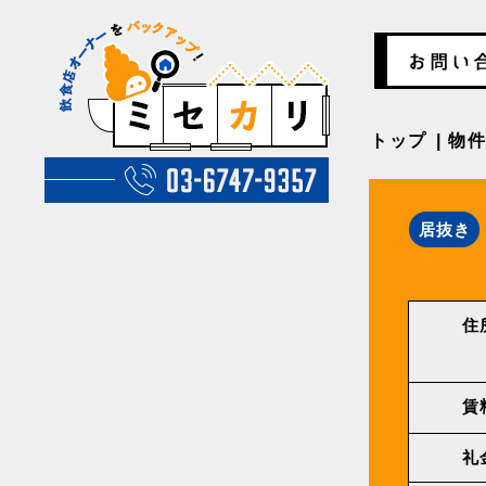
トップ
物
居抜き
住
賃
礼