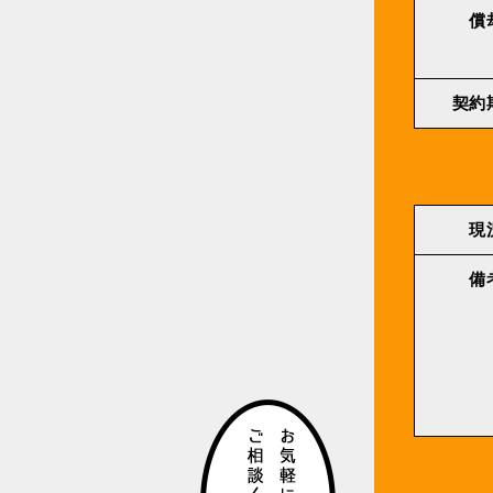
償
契約
現
備