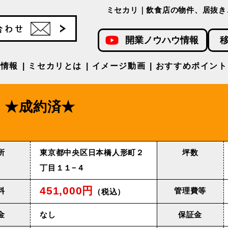
ミセカリ｜飲食店の物件、居抜き
開業ノウハウ情報
件情報
ミセカリとは
イメージ動画
おすすめポイント
★成約済★
所
東京都中央区日本橋人形町２
坪数
丁目１１−４
451,000円
料
管理費等
（税込）
金
なし
保証金