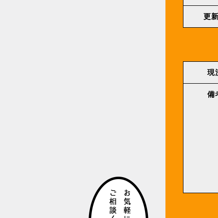
更
現
備