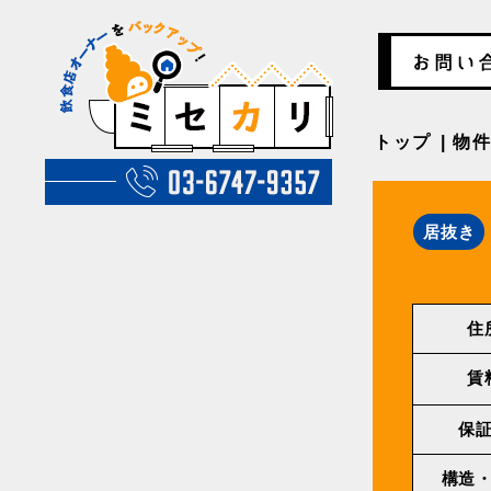
トップ
物
居抜き
住
賃
保
構造