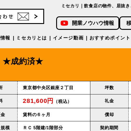
ミセカリ｜飲食店の物件、居抜き
開業ノウハウ情報
件情報
ミセカリとは
イメージ動画
おすすめポイント
★成約済★
所
東京都中央区銀座２丁目
坪数
281,600円
料
礼金
（税込）
証金
賃料の６ヶ月
償却
・規模
ＲＣ 5階建/1階部分
契約期間