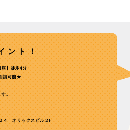
イント！
銀座】徒歩4分
相談可能★
ます。
２４ オリックスビル２F