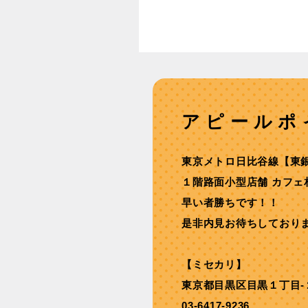
アピールポ
東京メトロ⽇⽐⾕線【東
１階路⾯⼩型店舗 カフェ
早い者勝ちです！！
是非内見お待ちしており
【ミセカリ】
東京都目黒区目黒１丁目-
03-6417-9236