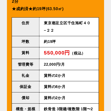
2分
★成約済★約19坪(63.50㎡)
住所
東京都足立区千住旭町４０
−２２
坪数
約19坪
550,000円
賃料
（税込）
管理費等
22,000円/⽉
礼金
賃料の2か月
保証金
賃料の8か月
償却
賃料の2か月
構造・規模
鉄⾻造 3階建/複数階 1階〜2