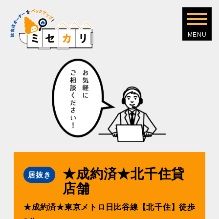
★成約済★北千住貸
居抜き
店舗
★成約済★東京メトロ⽇⽐⾕線【北千住】徒歩