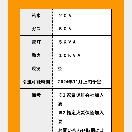
給⽔
２０Ａ
ガス
５０Ａ
電灯
５ＫＶＡ
動⼒
１０ＫＶＡ
現況
空
引渡可能時期
2024年11⽉上旬予定
備考
※1 家賃保証会社加入
要
※2 指定火災保険加入
要
お問い合わせ時期によ