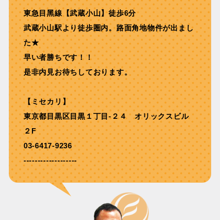
東急⽬⿊線【武蔵⼩⼭】徒歩6分
武蔵⼩⼭駅より徒歩圏内。路⾯⾓地物件が出まし
た★
早い者勝ちです！！
是非内見お待ちしております。
【ミセカリ】
東京都目黒区目黒１丁目-２４ オリックスビル
２F
03-6417-9236
-------------------