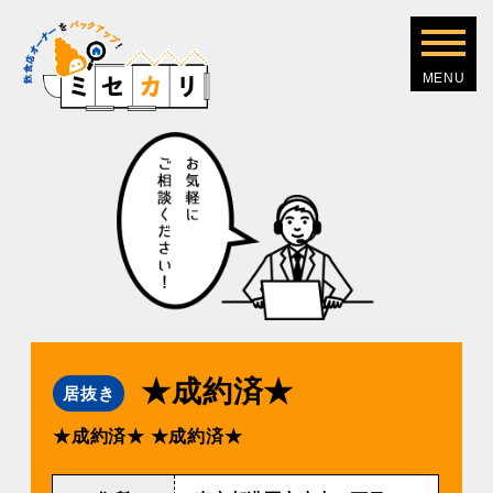
★成約済★
居抜き
★成約済★
★成約済★