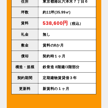
住所
東京都港区六本木７丁目６
坪数
約11坪(35.99㎡)
538,600円
賃料
（税込）
礼金
無し
敷金
賃料の8か月
償却
契約時１ヶ月
構造・規模
鉄⾻造 8階建/3階部分
契約期間
定期建物賃貸借３年
更新料
新賃料の１ヶ月