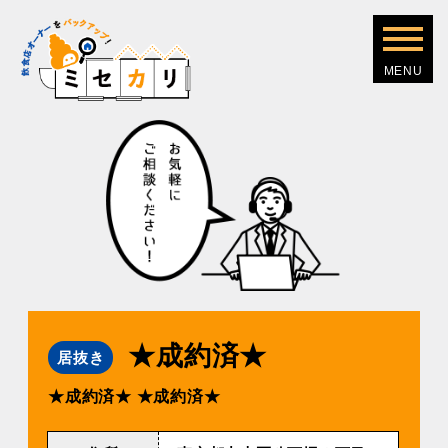
★成約済★
居抜き
★成約済★
★成約済★