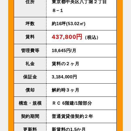
住所
東京都中央区八丁堀２丁目
８−１
坪数
約16坪(53.02㎡)
437,800円
賃料
（税込）
管理費等
18,645円/⽉
礼金
賃料の２ヶ月
保証金
3,184,000円
償却
解約時３ヶ月
構造・規模
ＲＣ 6階建/1階部分
契約期間
普通賃貸借契約２年
更新料
新賃料の1.5か月