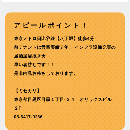
アピールポイント！
東京メトロ⽇⽐⾕線【⼋丁堀】徒歩4分
前テナントは営業実績７年！ インフラ設備充実の
居酒屋居抜き★
早い者勝ちです！！
是非内見お待ちしております。
【ミセカリ】
東京都目黒区目黒１丁目-２４ オリックスビル
２F
03-6417-9236