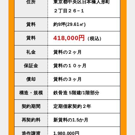
住所
東京都中央区日本橋人形町
２丁目２６−１
賃料
約9坪(29.61㎡)
418,000円
賃料
（税込）
礼金
賃料の２ヶ月
保証金
賃料の１０ヶ月
償却
賃料の３ヶ月
構造・規模
鉄⾻造 5階建/1階部分
契約期間
定期借家契約２年
再契約料
新賃料の1.5か月
造作譲渡
1,980,000円