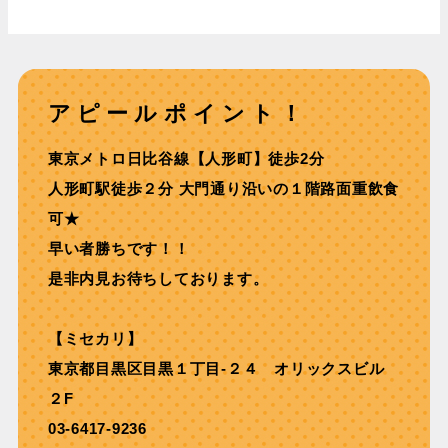
アピールポイント！
東京メトロ⽇⽐⾕線【⼈形町】徒歩2分
⼈形町駅徒歩２分 ⼤⾨通り沿いの１階路⾯重飲⾷
可★
早い者勝ちです！！
是非内見お待ちしております。
【ミセカリ】
東京都目黒区目黒１丁目-２４ オリックスビル
２F
03-6417-9236