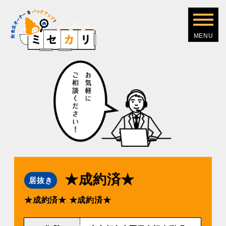
★成約済★
居抜き
★成約済★
★成約済★