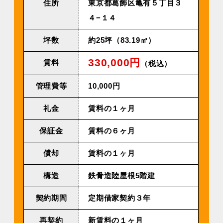
住所
東京都葛飾区亀有５丁目３
４−１４
坪数
約25坪（83.19㎡）
330,000円
賃料
（税込）
管理費等
10,000円
礼金
賃料の１ヶ月
保証金
賃料の６ヶ月
償却
賃料の１ヶ月
構造
鉄骨造陸屋根5階建
契約期間
定期借家契約３年
再契約
新賃料の１ヶ月