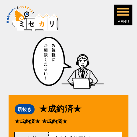
★成約済★
居抜き
★成約済★
★成約済★