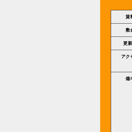
賃
敷
更
アク
備