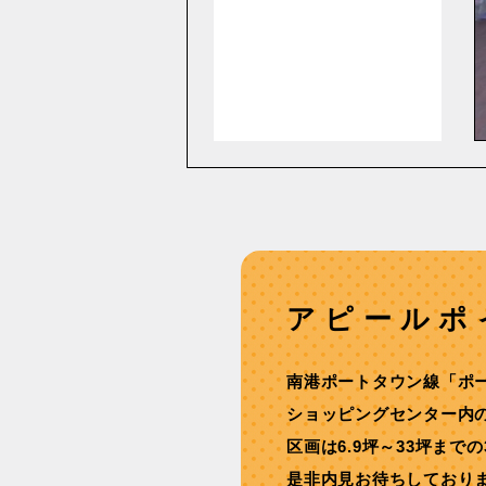
アピールポ
南港ポートタウン線「ポ
ショッピングセンター内
区画は6.9坪～33坪まで
是非内見お待ちしており