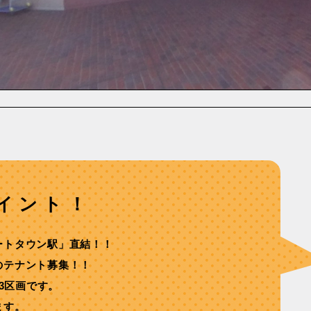
イント！
ートタウン駅」直結！！
のテナント募集！！
の3区画です。
ます。