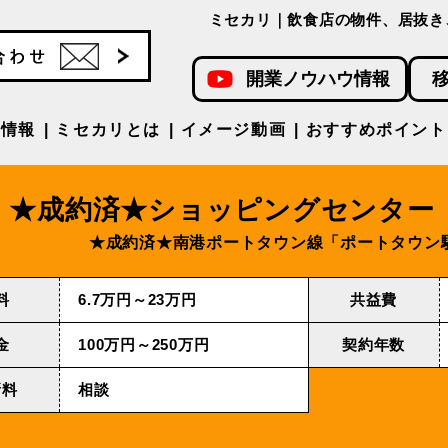
ミセカリ｜飲食店の物件、居抜き
開業ノウハウ情報
件情報
ミセカリとは
イメージ動画
おすすめポイント
★成約済★ショッピングセンター
★成約済★南港ポートタウン線「ポートタウン
料
6.7万円～23万円
共益費
金
100万円～250万円
契約年数
新料
相談