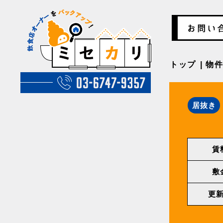
トップ
物
居抜き
賃
敷
更