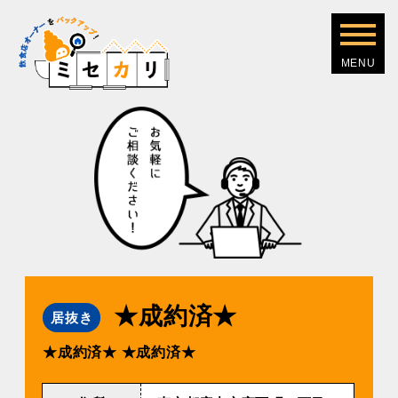
★成約済★
居抜き
★成約済★
★成約済★