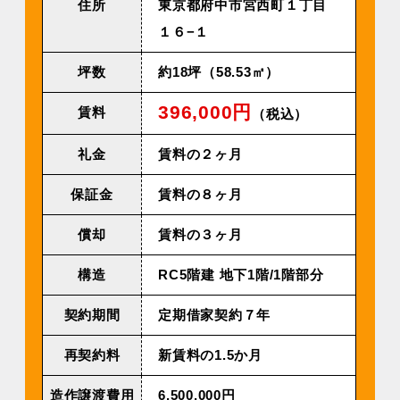
住所
東京都府中市宮西町１丁目
１６−１
坪数
約18坪（58.53㎡）
396,000円
賃料
（税込）
礼金
賃料の２ヶ月
保証金
賃料の８ヶ月
償却
賃料の３ヶ月
構造
RC5階建 地下1階/1階部分
契約期間
定期借家契約７年
再契約料
新賃料の1.5か月
造作譲渡費用
6,500,000円