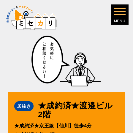
★成約済★渡邉ビル
居抜き
2階
★成約済★京王線【仙川】徒歩4分