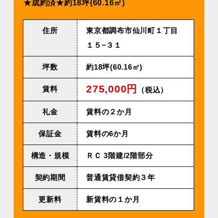
★成約済★約18坪(60.16㎡)
住所
東京都調布市仙川町１丁目
１５−３１
坪数
約18坪(60.16㎡)
275,000円
賃料
（税込）
礼金
賃料の２か月
保証金
賃料の6か月
構造・規模
ＲＣ 3階建/2階部分
契約期間
普通賃貸借契約３年
更新料
新賃料の１か月