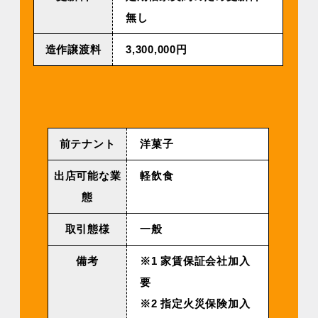
無し
造作譲渡料
3,300,000円
前テナント
洋菓子
出店可能な業
軽飲食
態
取引態様
一般
備考
※1 家賃保証会社加入
要
※2 指定火災保険加入