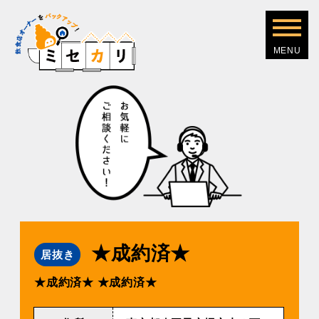
★成約済★
居抜き
★成約済★
★成約済★