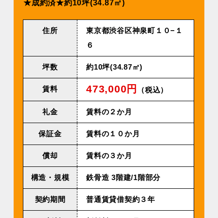
★成約済★約10坪(34.87㎡)
住所
東京都渋谷区神泉町１０−１
６
坪数
約10坪(34.87㎡)
473,000円
賃料
（税込）
礼金
賃料の２か月
保証金
賃料の１０か月
償却
賃料の３か月
構造・規模
鉄⾻造 3階建/1階部分
契約期間
普通賃貸借契約３年