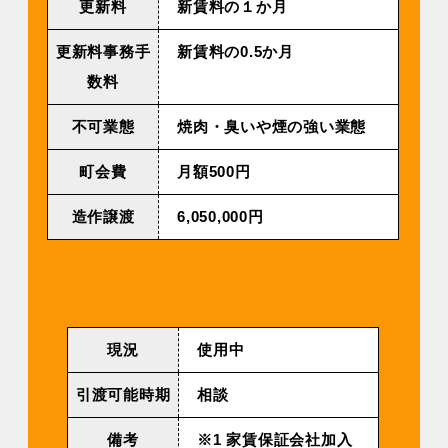
更新料
新賃料の１か月
更新料事務手
新賃料の0.5か月
数料
不可業態
焼⾁・臭いや煙の強い業態
町会費
⽉額500円
造作譲渡
6,050,000円
現況
使用中
引渡可能時期
相談
備考
※1 家賃保証会社加入