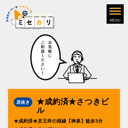
★成約済★さつきビ
居抜き
ル
★成約済★京王井の頭線【神泉】徒歩3分