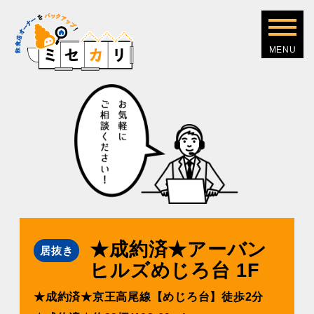
★成約済★アーバン
居抜き
ヒルズめじろ台 1F
★成約済★京王⾼尾線【めじろ台】徒歩2分