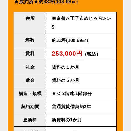
★成約済★約33坪(108.69㎡)
住所
東京都八王子市めじろ台3-1-
5
坪数
約33坪(108.69㎡)
253,000円
賃料
（税込）
礼金
賃料の１か月
敷金
賃料の５か月
構造・規模
ＲＣ 3階建/1階部分
契約期間
普通賃貸借契約3年
更新料
新賃料の1か月