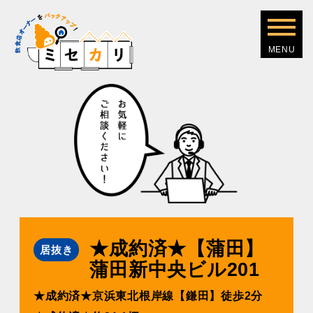
★成約済★【蒲田】
居抜き
蒲田新中央ビル201
★成約済★京浜東北根岸線【鎌田】徒歩2分