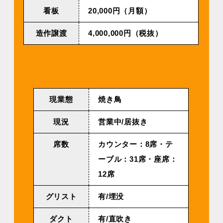
看板
20,000円（月額）
造作譲渡
4,000,000円（税抜）
現業態
焼き鳥
現況
営業中/居抜き
席数
カウンター：8席・テ
ーブル：31席・座席：
12席
グリスト
有/埋没
ダクト
有/直吹き