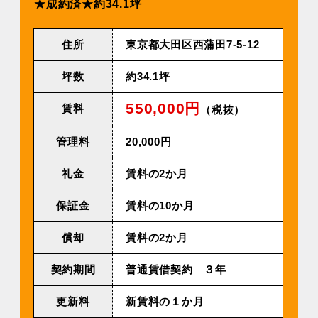
★成約済★約34.1坪
住所
東京都大田区西蒲田7-5-12
坪数
約34.1坪
550,000円
賃料
（税抜）
管理料
20,000円
礼金
賃料の2か月
保証金
賃料の10か月
償却
賃料の2か月
契約期間
普通賃借契約 ３年
更新料
新賃料の１か月