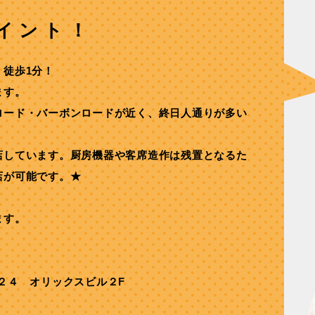
イント！
】徒歩1分！
ます。
ロード・バーボンロードが近く、終日人通りが多い
。
店しています。厨房機器や客席造作は残置となるた
店が可能です。★
ます。
２４ オリックスビル２F