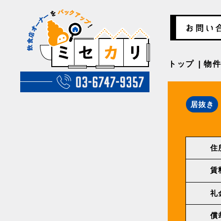
トップ
物
居抜き
住
賃
礼
償