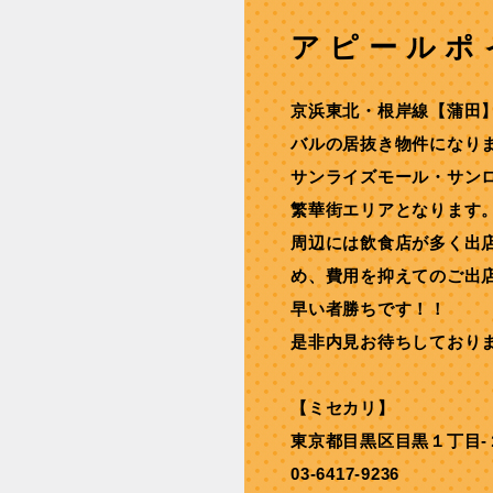
アピールポ
京浜東北・根岸線【蒲田
バルの居抜き物件になり
サンライズモール・サン
繁華街エリアとなります
周辺には飲食店が多く出
め、費用を抑えてのご出
早い者勝ちです！！
是非内見お待ちしており
【ミセカリ】
東京都目黒区目黒１丁目-
03-6417-9236