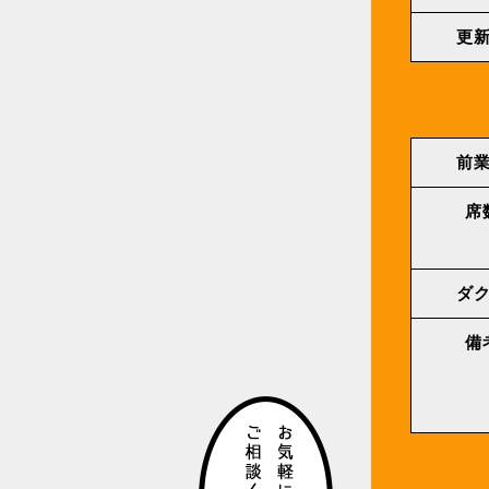
更
前
席
ダ
備