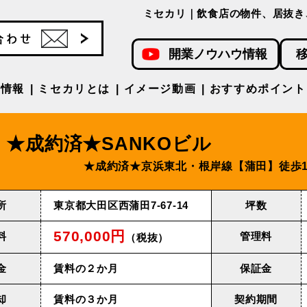
ミセカリ｜飲食店の物件、居抜き
開業ノウハウ情報
件情報
ミセカリとは
イメージ動画
おすすめポイント
★成約済★SANKOビル
★成約済★京浜東北・根岸線【蒲田】徒歩
所
東京都大田区西蒲田7-67-14
坪数
570,000円
料
管理料
（税抜）
金
賃料の２か月
保証金
却
賃料の３か月
契約期間