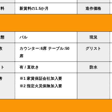
新料
新賃料の1.5か月
造作価格
業態
バル
現況
数
カウンター:6席 テーブル:50
グリスト
席
クト
有 / 直吹き
防水
考
※1 家賃保証会社加入要
※2 指定火災保険加入要