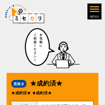
★成約済★
居抜き
★成約済★
★成約済★