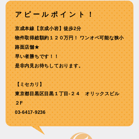
アピールポイント！
京成本線【京成⼩岩】徒歩2分
物件取得総額約１２０万円！ ワンオペ可能な狭⼩
路⾯店舗★
早い者勝ちです！！
是非内見お待ちしております。
【ミセカリ】
東京都目黒区目黒１丁目-２４ オリックスビル
２F
03-6417-9236