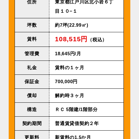
住所
東京都江戸川区北小岩６丁
目１０−１
坪数
約7坪(22.99㎡)
108,515円
賃料
（税込）
管理費
18,645円/⽉
礼金
賃料の１ヶ月
保証金
700,000円
償却
解約時３ヶ月
構造
ＲＣ 5階建/1階部分
契約期間
普通賃貸借契約２年
更新料
新賃料の1.5か月