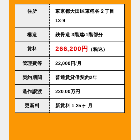
住所
東京都⼤⽥区東糀⾕２丁⽬
13-9
構造
鉄⾻造 3階建/1階部分
266,200円
賃料
（税込）
管理費等
22,000円/⽉
契約期間
普通賃貸借契約2年
造作譲渡
220.00万円
更新料
新賃料 1.25ヶ ⽉