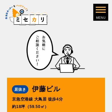
伊藤ビル
居抜き
京急空港線 ⼤⿃居 徒歩4分
約18坪（59.50㎡）