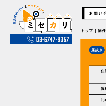
トップ
物
居抜き
住
賃
礼