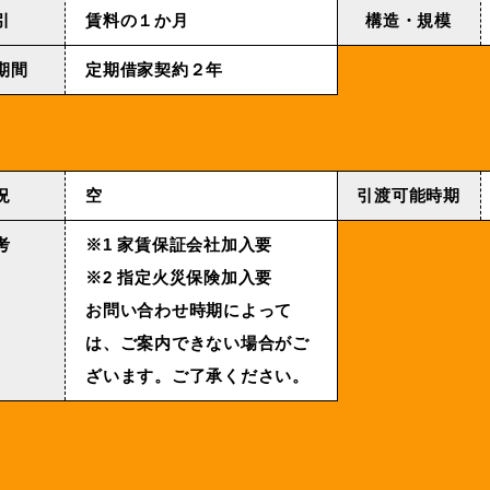
引
賃料の１か月
構造・規模
期間
定期借家契約２年
況
空
引渡可能時期
考
※1 家賃保証会社加入要
※2 指定火災保険加入要
お問い合わせ時期によって
は、ご案内できない場合がご
ざいます。ご了承ください。