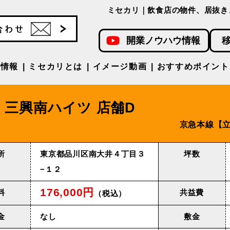
ミセカリ｜飲食店の物件、居抜き
開業ノウハウ情報
件情報
ミセカリとは
イメージ動画
おすすめポイント
三興南ハイツ 店舗D
京急本線【⽴
所
東京都品川区南大井４丁目３
坪数
−１２
176,000円
料
共益費
（税込）
金
なし
敷金