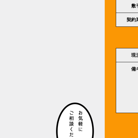
敷
契約
現
備