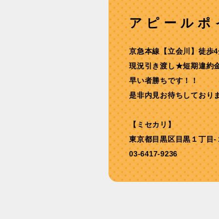
アピールポ
京急本線【⽴会川】徒歩4
現況引き渡し★短期違約
早い者勝ちです！！
是非内見お待ちしており
【ミセカリ】
東京都目黒区目黒１丁目-
03-6417-9236