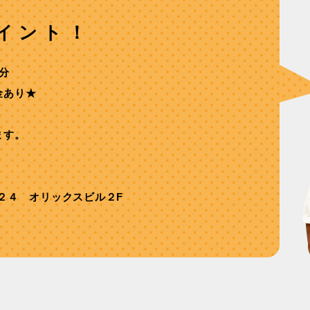
イント！
分
⾦あり★
ます。
２４ オリックスビル２F