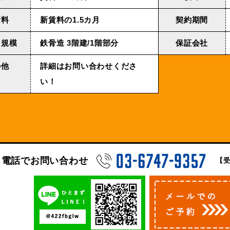
新料
新賃料の1.5カ月
契約期間
・規模
鉄⾻造 3階建/1階部分
保証会社
の他
詳細はお問い合わせくださ
い！
電話でお問い合わせ
【受