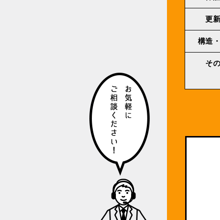
更
構造
そ