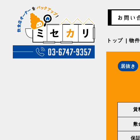
トップ
物
居抜き
賃
敷
保