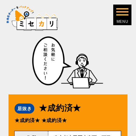
★成約済★
居抜き
★成約済★
★成約済★