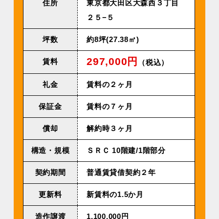
住所
東京都大田区大森西３丁目
２５−５
坪数
約8坪(27.38㎡)
297,000円
賃料
（税込）
礼金
賃料の２ヶ月
保証金
賃料の７ヶ月
償却
解約時３ヶ月
構造・規模
ＳＲＣ 10階建/1階部分
契約期間
普通賃貸借契約２年
更新料
新賃料の1.5か月
造作譲渡
1,100,000円