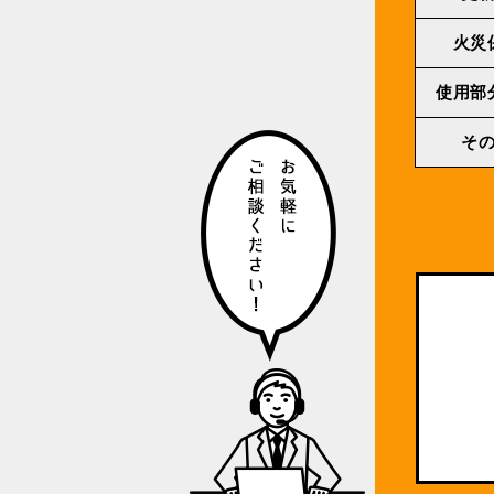
火災
使用部
そ