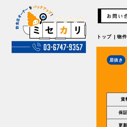
トップ
物
居抜き
賃
保
更