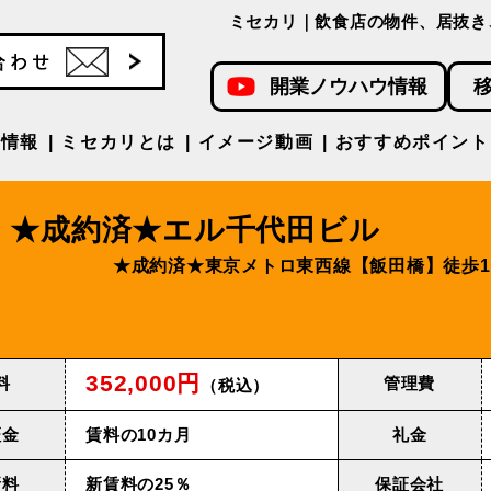
ミセカリ｜飲食店の物件、居抜き
開業ノウハウ情報
件情報
ミセカリとは
イメージ動画
おすすめポイント
★成約済★エル千代田ビル
★成約済★東京メトロ東西線【飯田橋】徒歩1
352,000円
料
管理費
（税込）
証金
賃料の10カ月
礼金
新料
新賃料の25％
保証会社