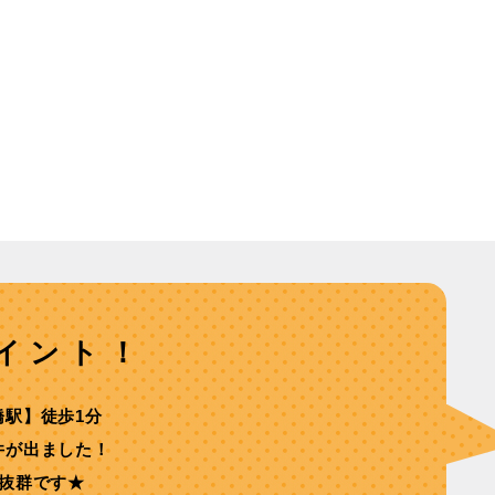
イント！
橋駅】徒歩1分
件が出ました！
ス抜群です★