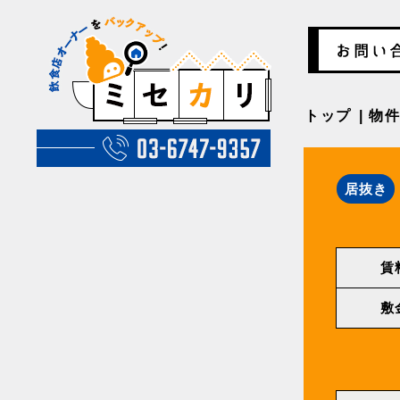
トップ
物
居抜き
賃
敷