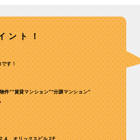
イント！
力です！
舗物件""賃貸マンション""分譲マンション"
ら
２４ オリックスビル２F