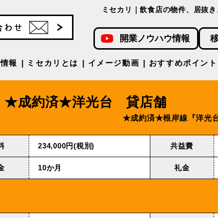
ミセカリ｜飲食店の物件、居抜き
開業ノウハウ情報
件情報
ミセカリとは
イメージ動画
おすすめポイント
★成約済★洋光台 貸店舗
★成約済★根岸線『洋光台
料
234,000円(税別)
共益費
金
10か月
礼金