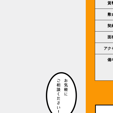
賃
敷
契
面
アク
備