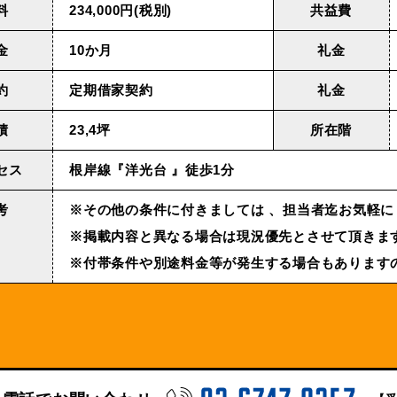
料
234,000円(税別)
共益費
金
10か月
礼金
約
定期借家契約
礼金
積
23,4坪
所在階
セス
根岸線『洋光台 』徒歩1分
考
※その他の条件に付きましては 、担当者迄お気軽に
※掲載内容と異なる場合は現況優先とさせて頂きます
※付帯条件や別途料金等が発生する場合もあります