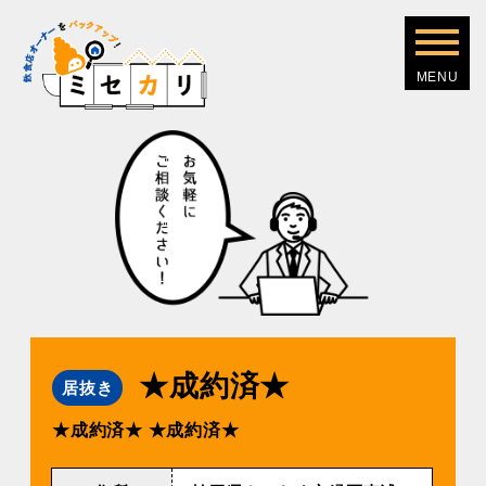
★成約済★
居抜き
★成約済★
★成約済★