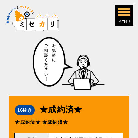
★成約済★
居抜き
★成約済★
★成約済★