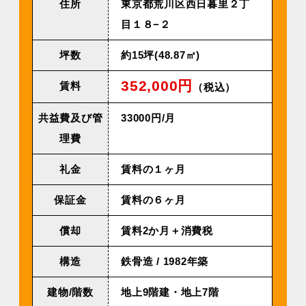
住所
東京都荒川区西日暮里２丁
目１８−２
坪数
約15坪(48.87㎡)
352,000円
賃料
（税込）
共益費及び管
33000円/月
理費
礼金
賃料の１ヶ月
保証金
賃料の６ヶ月
償却
賃料2か月＋消費税
構造
鉄骨造 / 1982年築
建物/階数
地上9階建・地上7階