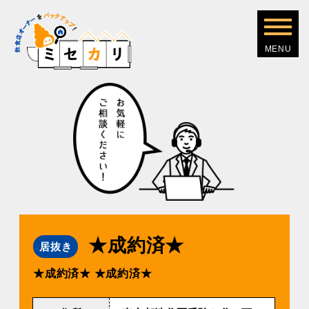
★成約済★
居抜き
★成約済★
★成約済★