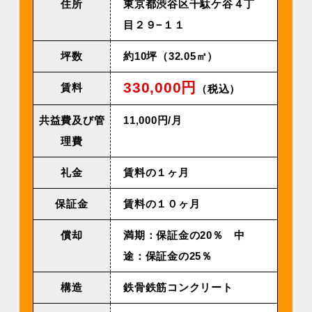
住所
東京都渋谷区千駄ケ谷４丁
目２９−１１
坪数
約10坪（32.05㎡）
330,000円
賃料
（税込）
共益費及び管
11,000円/月
理費
礼金
賃料の１ヶ月
保証金
賃料の１０ヶ月
償却
満期：保証金の20％ 中
途：保証金の25％
構造
鉄骨鉄筋コンクリート