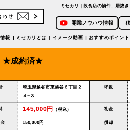
ミセカリ｜飲食店の物件、居抜き
開業ノウハウ情報
件情報
ミセカリとは
イメージ動画
おすすめポイント
★成約済★
所
埼玉県越谷市東越谷６丁目２
坪数
４−３
145,000円
料
礼金
（税込）
証金
150,000円
償却