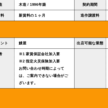
造
木造 / 1996年築
契約期間
新料
新賃料の１ヶ月
造作譲渡料
ナント
鰻屋
出店可能な業態
考
※1 家賃保証会社加入要
※2 指定火災保険加入要
お問い合わせ時期によって
は、ご案内できない場合がご
ざいます。