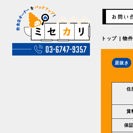
トップ
物
居抜き
住
賃
保