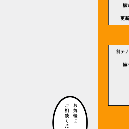
構
更
前テ
備