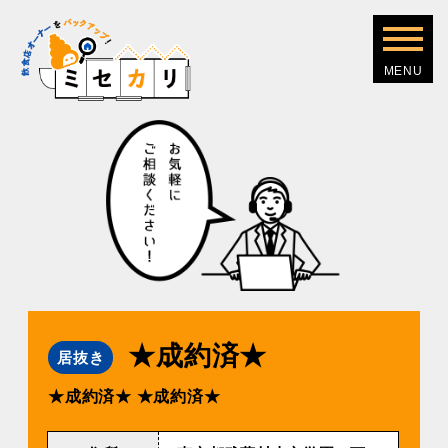
★成約済★
居抜き
★成約済★
★成約済★