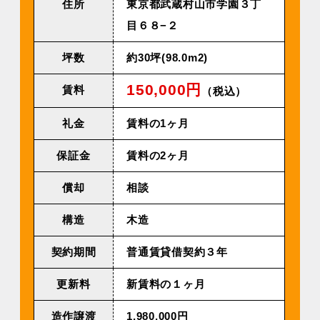
住所
東京都武蔵村山市学園３丁
目６８−２
坪数
約30坪(98.0m2)
150,000円
賃料
（税込）
礼金
賃料の1ヶ月
保証金
賃料の2ヶ月
償却
相談
構造
木造
契約期間
普通賃貸借契約３年
更新料
新賃料の１ヶ月
造作譲渡
1,980,000円