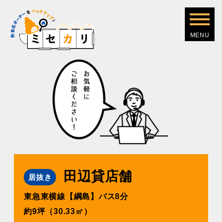
田辺貸店舗
居抜き
東急東横線【綱島】バス8分
約9坪（30.33㎡）