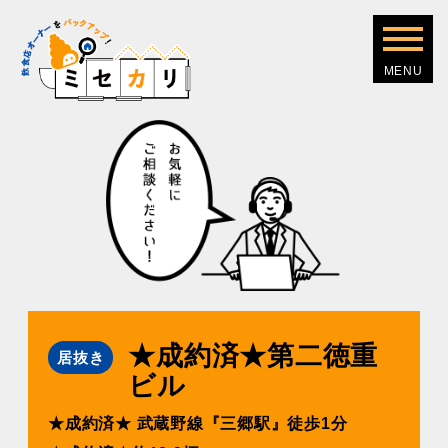
★成約済★第二徳重
居抜き
ビル
★成約済★ 武蔵野線『三郷駅』徒歩1分