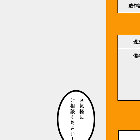
造作
現
備