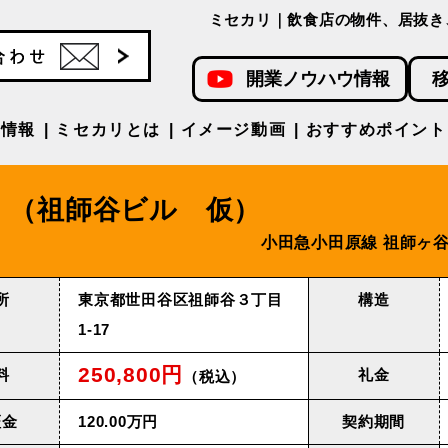
ミセカリ｜飲食店の物件、居抜き
開業ノウハウ情報
件情報
ミセカリとは
イメージ動画
おすすめポイント
（祖師谷ビル 仮）
⼩⽥急⼩⽥原線 祖師ヶ⾕
所
東京都世⽥⾕区祖師⾕３丁⽬
構造
1-17
250,800円
料
礼金
（税込）
証金
120.00万円
契約期間