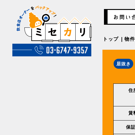
トップ
物
居抜き
住
賃
保