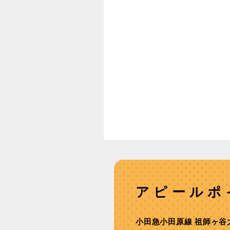
アピールポ
⼩⽥急⼩⽥原線 祖師ヶ⾕