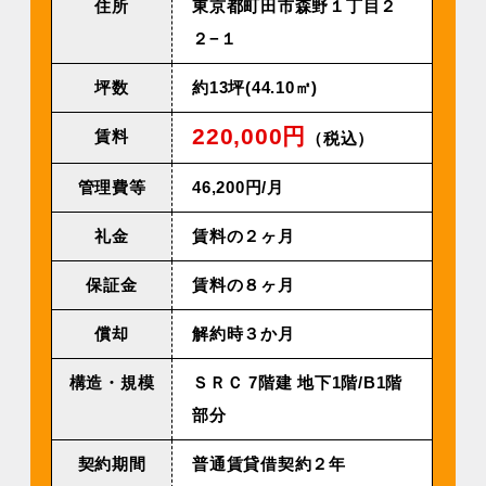
住所
東京都町田市森野１丁目２
２−１
坪数
約13坪(44.10㎡)
220,000円
賃料
（税込）
管理費等
46,200円/⽉
礼金
賃料の２ヶ月
保証金
賃料の８ヶ月
償却
解約時３か月
構造・規模
ＳＲＣ 7階建 地下1階/B1階
部分
契約期間
普通賃貸借契約２年