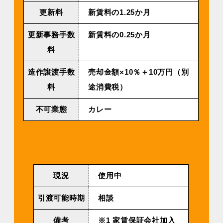
更新料
新賃料の1.25か月
更新事務⼿数
新賃料の0.25か月
料
造作譲渡⼿数
売却⾦額×10％＋10万円（別
料
途消費税）
不可業態
カレー
現況
使用中
引渡可能時期
相談
備考
※1 家賃保証会社加入