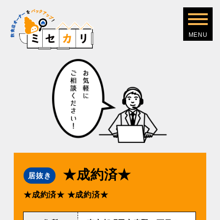
★成約済★
居抜き
★成約済★
★成約済★