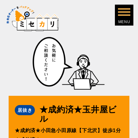
★成約済★⽟井屋ビ
居抜き
ル
★成約済★⼩⽥急⼩⽥原線【下北沢】徒歩1分