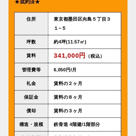
★成約済★
住所
東京都墨田区向島５丁目３
１−５
坪数
約4坪(11.57㎡)
341,000円
賃料
（税込）
管理費等
6,050円/⽉
礼金
賃料の２ヶ月
保証金
賃料の８ヶ月
償却
賃料の３ヶ月
構造・規模
鉄⾻造 4階建/1階部分