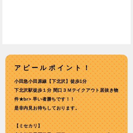
アピールポイント！
⼩⽥急⼩⽥原線【下北沢】徒歩1分
下北沢駅徒歩１分 間⼝３Ｍテイクアウト居抜き物
件★br> 早い者勝ちです！！
是非内見お待ちしております。
【ミセカリ】