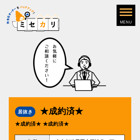
★成約済★
居抜き
★成約済★
★成約済★