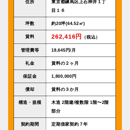
住所
東京都練馬区上石神井１丁
目１６
坪数
約20坪(64.52㎡)
262,416円
賃料
（税込）
管理費等
18,645円/⽉
礼金
賃料の２ヶ月
保証金
1,800,000円
償却
賃料の３か月
構造・規模
⽊造 2階建/複数階 1階〜2階
部分
契約期間
定期借家契約７年