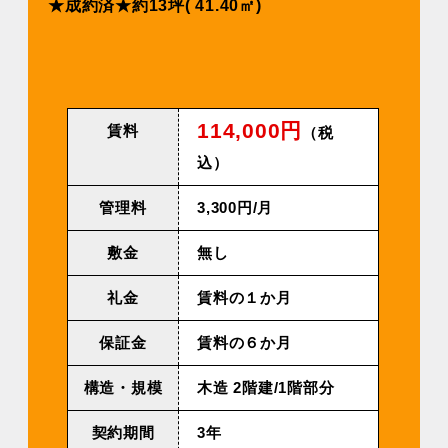
★成約済★約13坪( 41.40㎡)
114,000円
賃料
（税
込）
管理料
3,300円/⽉
敷金
無し
礼金
賃料の１か月
保証金
賃料の６か月
構造・規模
⽊造 2階建/1階部分
契約期間
3年