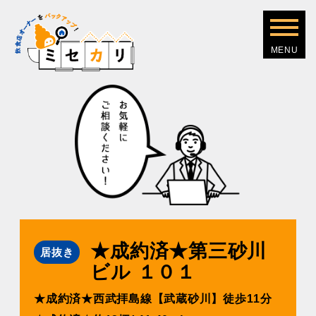
★成約済★第三砂川
居抜き
ビル １０１
★成約済★⻄武拝島線【武蔵砂川】徒歩11分