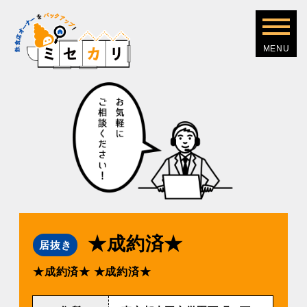
★成約済★
居抜き
★成約済★
★成約済★