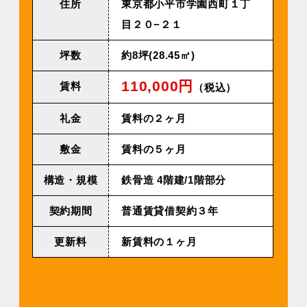
住所
東京都小平市学園西町１丁
目２０−２１
坪数
約8坪(28.45㎡)
110,000円
賃料
（税込）
礼金
賃料の２ヶ月
敷金
賃料の５ヶ月
構造・規模
鉄⾻造 4階建/1階部分
契約期間
普通賃貸借契約３年
更新料
新賃料の１ヶ月